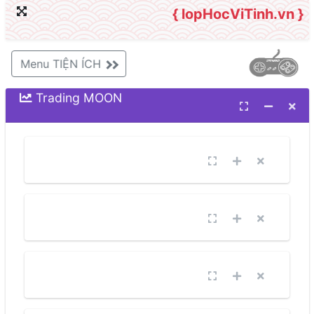
{ lopHocViTinh.vn }
Menu TIỆN ÍCH
Trading MOON
VNINDEX
SPX
Dow Jones Industrial