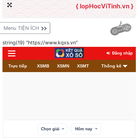
{ lopHocViTinh.vn }
Menu TIỆN ÍCH
string(19) "https://www.kqxs.vn"