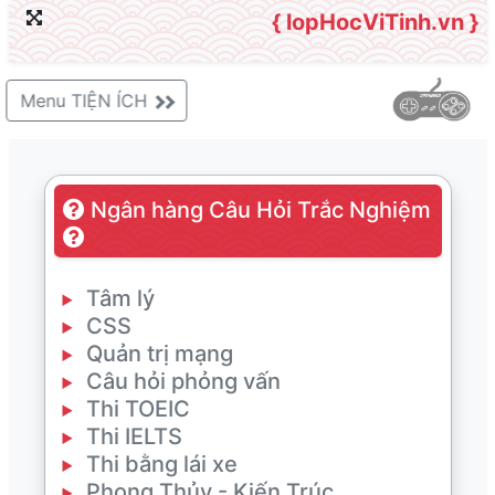
{ lopHocViTinh.vn }
Menu TIỆN ÍCH
Ngân hàng Câu Hỏi Trắc Nghiệm
Tâm lý
CSS
Quản trị mạng
Câu hỏi phỏng vấn
Thi TOEIC
Thi IELTS
Thi bằng lái xe
Phong Thủy - Kiến Trúc