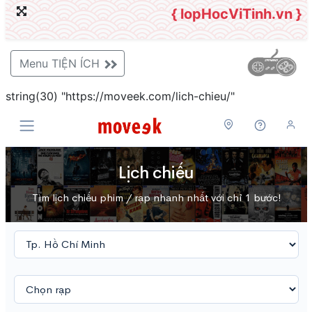
{ lopHocViTinh.vn }
Menu TIỆN ÍCH
string(30) "https://moveek.com/lich-chieu/"